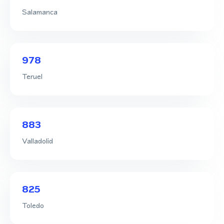
Salamanca
978
Teruel
883
Valladolid
825
Toledo