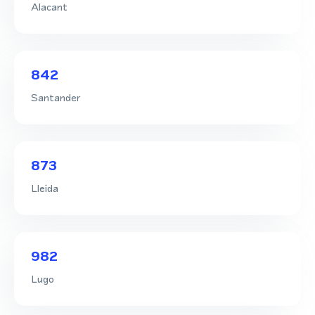
Alacant
842
Santander
873
Lleida
982
Lugo