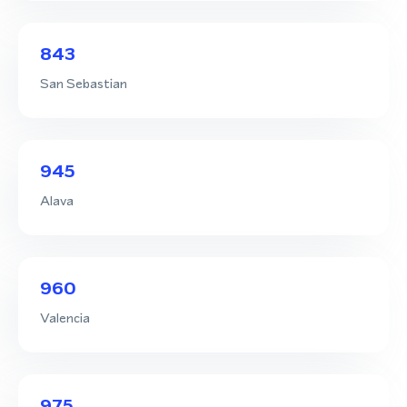
843
San Sebastian
945
Alava
960
Valencia
975