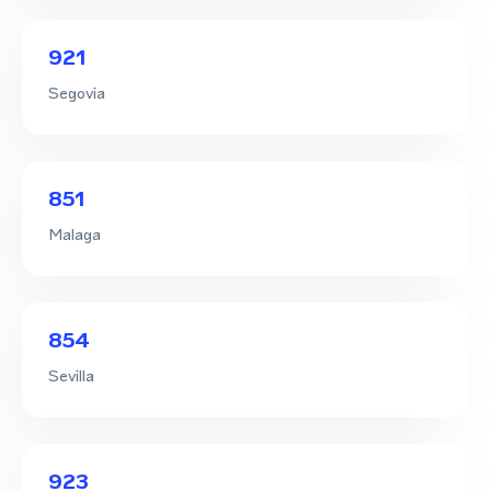
921
Segovia
851
Malaga
854
Sevilla
923