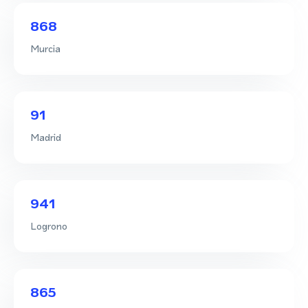
868
Murcia
91
Madrid
941
Logrono
865