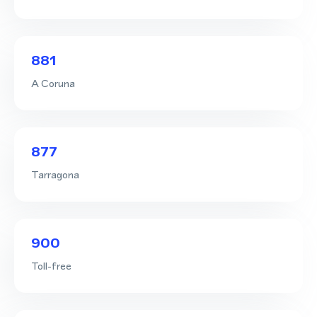
881
A Coruna
877
Tarragona
900
Toll-free