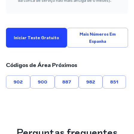
da conta de serviço não mais antiga de 6 meses).
Mais Números Em
Iniciar Teste Gratuito
Espanha
Códigos de Área Próximos
902
900
887
982
851
Perguntas frequentes