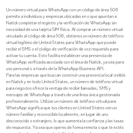
Un número virtual para WhatsApp con un código de área 508
permite a individuos y empresas ubicadas en o que apuntan a
Natick completar el registro y la verificación de WhatsApp sin
necesidad de una tarjeta SIM física. Al comprar un número virtual
vinculado al código de área 508, obtienes un número de teléfono
virtual legítimo de United States para WhatsApp que puede
recibir el SMS o el código de verificación de voz requerido para
activar tu cuenta. Esto facilita establecer una presencia de
WhatsApp verificada asociada con el área de Natick, ya sea para
uso personal o a través de la WhatsApp Business API.
Para las empresas que buscan construir una presencia local creíble
en Natick y en todo United States, un número de teléfono virtual
para negocios ofrece la ventaja de recibir llamadas, SMS y
mensajes de WhatsApp a través de una línea única gestionada
profesionalmente. Utilizar un número de teléfono virtual para
WhatsApp significa que tus clientes en United States ven un
número familiar y reconocible localmente, en lugar de uno
desconocido o extranjero, lo que aumenta la confianza y las tasas
de respuesta. Ya sea que operes de forma remota o que te estés