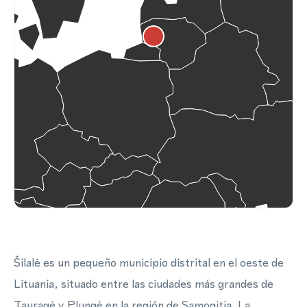
Šilalė es un pequeño municipio distrital en el oeste de
Lituania, situado entre las ciudades más grandes de
Tauragė y Plungė en la región de Samogitia. La