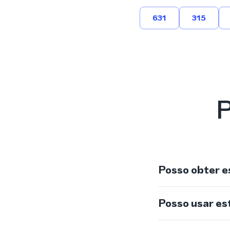
631
315
P
Posso obter e
Posso usar e