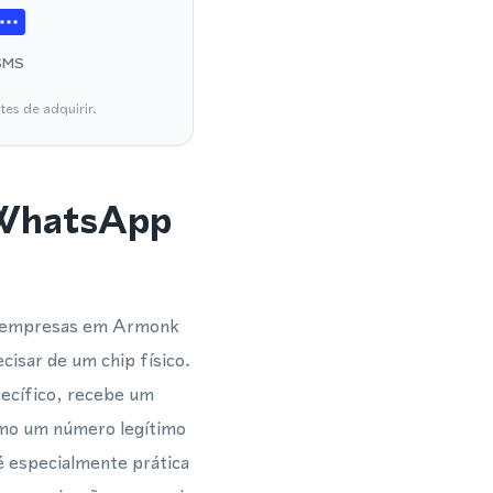
SMS
es de adquirir.
 WhatsApp
 e empresas em Armonk
cisar de um chip físico.
pecífico, recebe um
omo um número legítimo
é especialmente prática