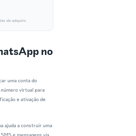
es de adquirir.
WhatsApp no
car uma conta do
 número virtual para
icação e ativação de
a ajuda a construir uma
s, SMS e mensagens via