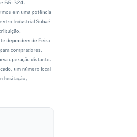
6 e BR-324.
formou em uma potência
entro Industrial Subaé
tribuição,
ste dependem de Feira
 para compradores,
 uma operação distante.
rcado, um número local
em hesitação,