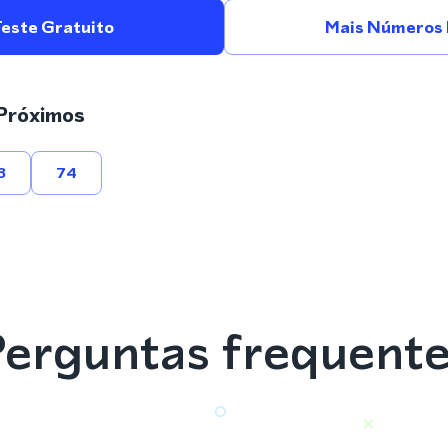
Teste Gratuito
Mais Números 
Próximos
3
74
erguntas frequent