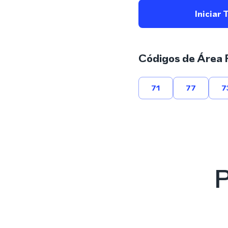
Iniciar 
Códigos de Área 
71
77
7
P