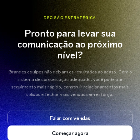
DECISÃO ESTRATÉGICA
Pronto para levar sua
comunicação ao próximo
nível?
Grandes equipes não deixam os resultados ao acaso. Com o
sistema de comunicação adequado, você pode dar
seguimento mais rápido, construir relacionamentos mais
sólidos e fechar mais vendas sem esforço.
Falar com vendas
Começar agora