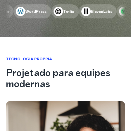
dPress
Twilio
ElevenLabs
YouCanBookMe
TECNOLOGIA PRÓPRIA
Projetado para equipes
modernas