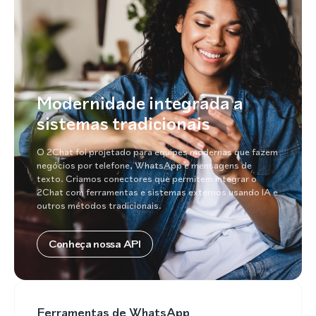
Modernidade integrada a
sistemas tradicionais
O 2Chat foi projetado para equipes modernas que fazem
negócios por telefone, WhatsApp e mensagens de
texto. Criamos conectores que permitem integrar o
2Chat com ferramentas e sistemas externos usando IA e
outros métodos tradicionais.
Conheça nossa API
Ferramentas de WhatsApp