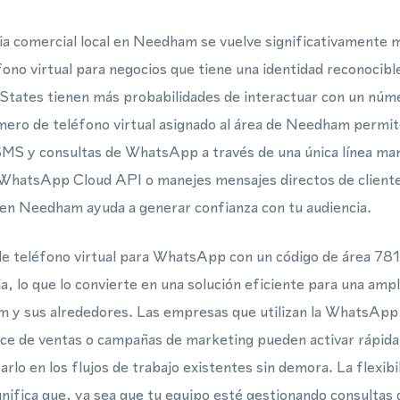
a comercial local en Needham se vuelve significativamente 
ono virtual para negocios que tiene una identidad reconocibl
 States tienen más probabilidades de interactuar con un núm
número de teléfono virtual asignado al área de Needham permit
MS y consultas de WhatsApp a través de una única línea man
a WhatsApp Cloud API o manejes mensajes directos de client
 en Needham ayuda a generar confianza con tu audiencia.
e teléfono virtual para WhatsApp con un código de área 781
a, lo que lo convierte en una solución eficiente para una amp
 y sus alrededores. Las empresas que utilizan la WhatsApp
cance de ventas o campañas de marketing pueden activar rápi
rarlo en los flujos de trabajo existentes sin demora. La flexi
ignifica que, ya sea que tu equipo esté gestionando consultas