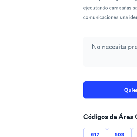
ejecutando campañas sal
comunicaciones una ide
No necesita pr
Quie
Códigos de Área 
617
508