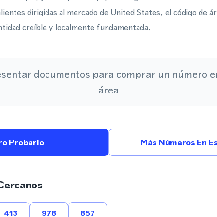
ientes dirigidas al mercado de United States, el código de ár
ntidad creíble y localmente fundamentada.
esentar documentos para comprar un número en
área
ro Probarlo
Más Números En Es
Cercanos
413
978
857