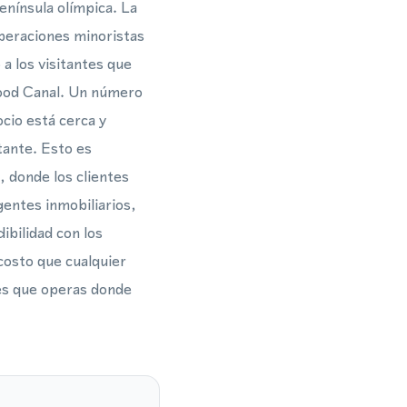
enínsula olímpica. La
operaciones minoristas
a los visitantes que
Hood Canal. Un número
ocio está cerca y
tante. Esto es
 donde los clientes
gentes inmobiliarios,
bilidad con los
costo que cualquier
tes que operas donde