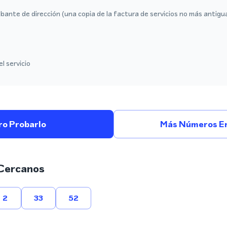
ante de dirección (una copia de la factura de servicios no más antigu
l servicio
ro Probarlo
Más Números En
Cercanos
2
33
52