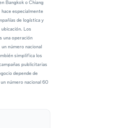
l en Bangkok o Chiang
lo hace especialmente
pañías de logística y
a ubicación. Los
es una operación
, un número nacional
mbién simplifica los
campañas publicitarias
negocio depende de
a, un número nacional 60