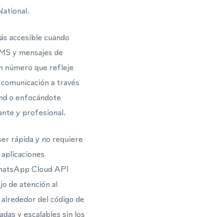
National.
más accesible cuando
SMS y mensajes de
n número que refleje
e comunicación a través
and o enfocándote
ante y profesional.
er rápida y no requiere
 aplicaciones
 WhatsApp Cloud API
jo de atención al
 alrededor del código de
das y escalables sin los