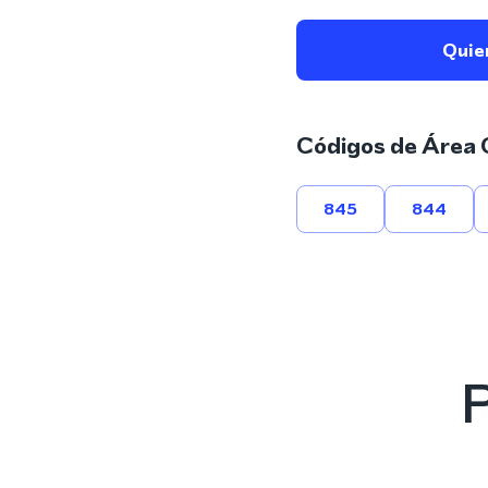
Quie
Códigos de Área 
845
844
P