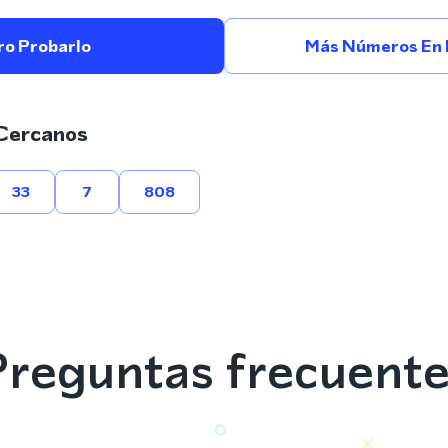
ro Probarlo
Más Números En 
Cercanos
33
7
808
reguntas frecuent