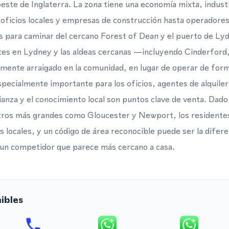
oeste de Inglaterra. La zona tiene una economía mixta, industr
oficios locales y empresas de construcción hasta operadores
 para caminar del cercano Forest of Dean y el puerto de Ly
entes en Lydney y las aldeas cercanas —incluyendo Cinderfo
lmente arraigado en la comunidad, en lugar de operar de fo
especialmente importante para los oficios, agentes de alquile
fianza y el conocimiento local son puntos clave de venta. Dad
tros más grandes como Gloucester y Newport, los resident
s locales, y un código de área reconocible puede ser la difer
 a un competidor que parece más cercano a casa.
ibles