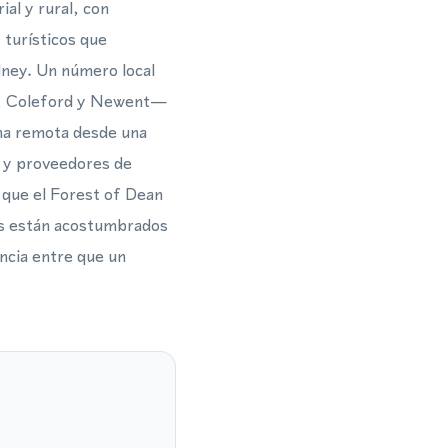
ial y rural, con
 turísticos que
dney. Un número local
rd, Coleford y Newent—
rma remota desde una
r y proveedores de
o que el Forest of Dean
es están acostumbrados
encia entre que un