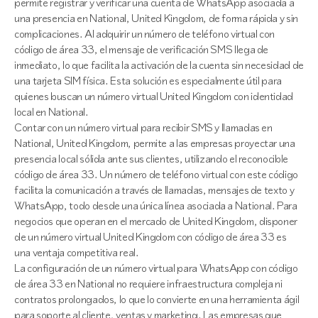
permite registrar y verificar una cuenta de WhatsApp asociada a
una presencia en National, United Kingdom, de forma rápida y sin
complicaciones. Al adquirir un número de teléfono virtual con
código de área 33, el mensaje de verificación SMS llega de
inmediato, lo que facilita la activación de la cuenta sin necesidad de
una tarjeta SIM física. Esta solución es especialmente útil para
quienes buscan un número virtual United Kingdom con identidad
local en National.
Contar con un número virtual para recibir SMS y llamadas en
National, United Kingdom, permite a las empresas proyectar una
presencia local sólida ante sus clientes, utilizando el reconocible
código de área 33. Un número de teléfono virtual con este código
facilita la comunicación a través de llamadas, mensajes de texto y
WhatsApp, todo desde una única línea asociada a National. Para
negocios que operan en el mercado de United Kingdom, disponer
de un número virtual United Kingdom con código de área 33 es
una ventaja competitiva real.
La configuración de un número virtual para WhatsApp con código
de área 33 en National no requiere infraestructura compleja ni
contratos prolongados, lo que lo convierte en una herramienta ágil
para soporte al cliente, ventas y marketing. Las empresas que