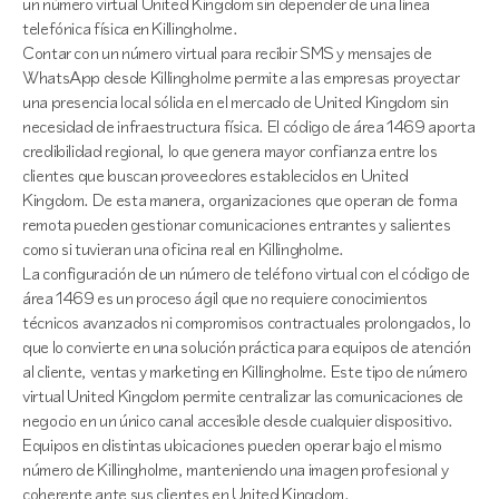
un número virtual United Kingdom sin depender de una línea
telefónica física en Killingholme.
Contar con un número virtual para recibir SMS y mensajes de
WhatsApp desde Killingholme permite a las empresas proyectar
una presencia local sólida en el mercado de United Kingdom sin
necesidad de infraestructura física. El código de área 1469 aporta
credibilidad regional, lo que genera mayor confianza entre los
clientes que buscan proveedores establecidos en United
Kingdom. De esta manera, organizaciones que operan de forma
remota pueden gestionar comunicaciones entrantes y salientes
como si tuvieran una oficina real en Killingholme.
La configuración de un número de teléfono virtual con el código de
área 1469 es un proceso ágil que no requiere conocimientos
técnicos avanzados ni compromisos contractuales prolongados, lo
que lo convierte en una solución práctica para equipos de atención
al cliente, ventas y marketing en Killingholme. Este tipo de número
virtual United Kingdom permite centralizar las comunicaciones de
negocio en un único canal accesible desde cualquier dispositivo.
Equipos en distintas ubicaciones pueden operar bajo el mismo
número de Killingholme, manteniendo una imagen profesional y
coherente ante sus clientes en United Kingdom.