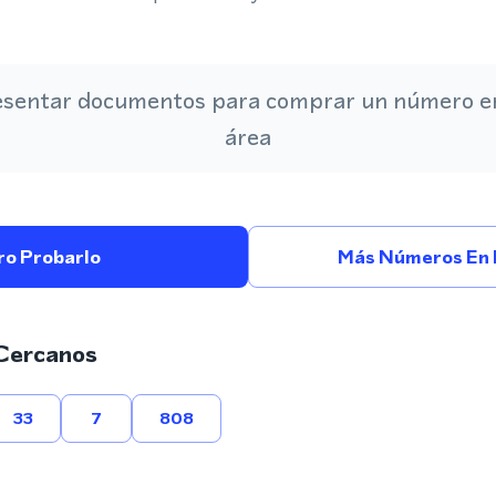
esentar documentos para comprar un número en
área
ro Probarlo
Más Números En 
Cercanos
33
7
808