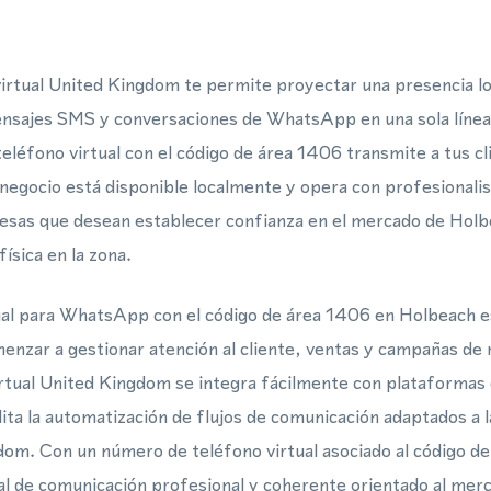
irtual United Kingdom te permite proyectar una presencia lo
ensajes SMS y conversaciones de WhatsApp en una sola línea
léfono virtual con el código de área 1406 transmite a tus cl
negocio está disponible localmente y opera con profesionali
sas que desean establecer confianza en el mercado de Holbe
física en la zona.
ual para WhatsApp con el código de área 1406 en Holbeach e
enzar a gestionar atención al cliente, ventas y campañas d
rtual United Kingdom se integra fácilmente con plataformas
lita la automatización de flujos de comunicación adaptados a 
dom. Con un número de teléfono virtual asociado al código d
l de comunicación profesional y coherente orientado al mer