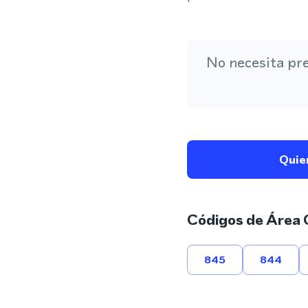
No necesita pr
Quie
Códigos de Área 
845
844