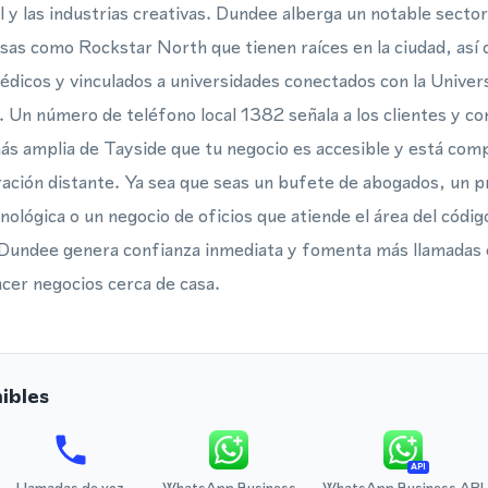
tal y las industrias creativas. Dundee alberga un notable secto
as como Rockstar North que tienen raíces en la ciudad, así
dicos y vinculados a universidades conectados con la Univer
 Un número de teléfono local 1382 señala a los clientes y c
ás amplia de Tayside que tu negocio es accesible y está co
ración distante. Ya sea que seas un bufete de abogados, un 
nológica o un negocio de oficios que atiende el área del códi
Dundee genera confianza inmediata y fomenta más llamadas e
acer negocios cerca de casa.
ibles
API
Llamadas de voz
WhatsApp Business
WhatsApp Business API