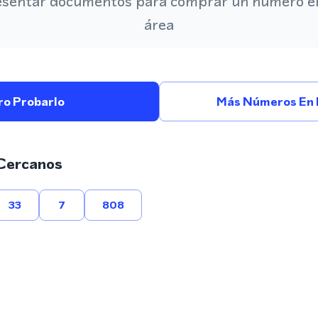
esentar documentos para comprar un número en
área
ro Probarlo
Más Números En 
Cercanos
33
7
808