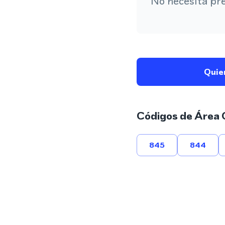
No necesita pr
Quie
Códigos de Área 
845
844