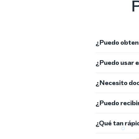
P
¿Puedo obtene
¿Puedo usar 
¿Necesito do
¿Puedo recibi
¿Qué tan rápi