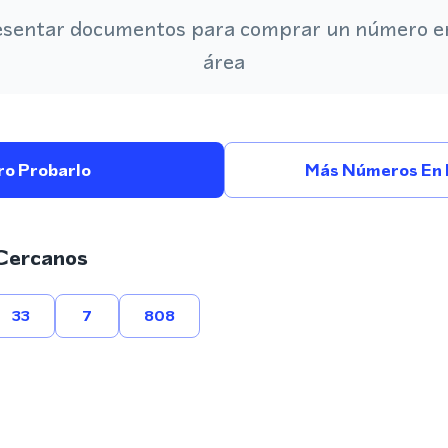
esentar documentos para comprar un número en
área
ro Probarlo
Más Números En 
Cercanos
33
7
808