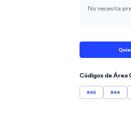
No necesita pr
Quie
Códigos de Área 
845
844