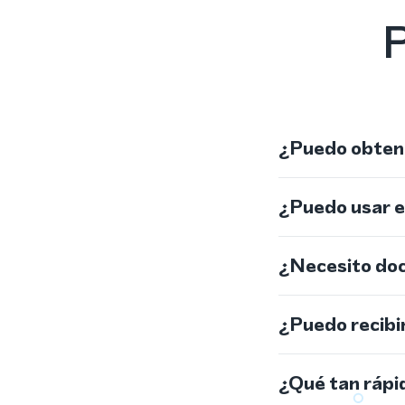
P
¿Puedo obtene
¿Puedo usar 
¿Necesito do
¿Puedo recibi
¿Qué tan rápi