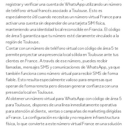
registrar y verificar una cuenta de WhatsApp utilizando un número
de teléfono virtual francés asociado a Toulouse. Esto es
especialmente útil cuando necesitas un número virtual France para
activar una cuenta sin depender de una tarjeta SIM física,
manteniendo una identidad local reconocible en Francia. El código
de área 5 garantiza que tu número esté claramente vinculado a la
región de Toulouse.
Contar con un número de teléfono virtual con código de área 5 te
permite proyectar una presencia local sólida en Toulouse ante tus
clientes en France. A través de ese número, puedes recibir
llamadas, mensajes SMS y comunicaciones de WhatsApp, ya que
también funciona como número virtual para recibir SMS de forma
fiable. Esto resulta especialmente valioso para empresas que
operan de forma remota pero desean generar confianza con una
presencia local en Toulouse.
Al obtener un número virtual para WhatsApp con código de área 5
para Toulouse, dispones de una línea inmediatamente operativa
para atención al cliente, ventas o campañas de marketing dirigidas
a France. La configuración es rápida y no requiere infraestructura
física, lo que convierte a este número virtual France en una solución