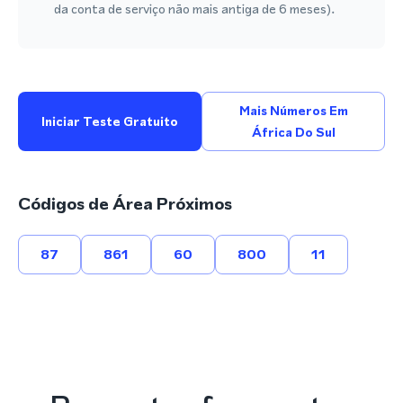
da conta de serviço não mais antiga de 6 meses).
Mais Números Em
Iniciar Teste Gratuito
África Do Sul
Códigos de Área Próximos
87
861
60
800
11