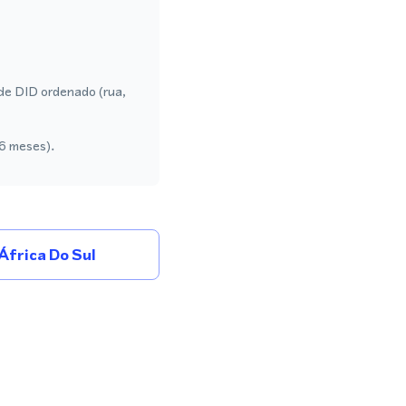
de DID ordenado (rua,
 6 meses).
frica Do Sul