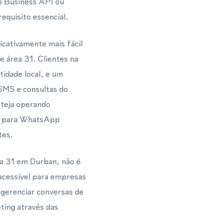
p Business API ou
equisito essencial.
icativamente mais fácil
e área 31. Clientes na
idade local, e um
SMS e consultas do
steja operando
al para WhatsApp
tes.
ea 31 em Durban, não é
acessível para empresas
gerenciar conversas de
ting através das