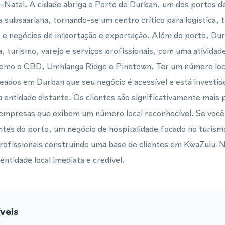
u-Natal. A cidade abriga o Porto de Durban, um dos portos d
subsaariana, tornando-se um centro crítico para logística, 
 e negócios de importação e exportação. Além do porto, Du
 turismo, varejo e serviços profissionais, com uma atividade
omo o CBD, Umhlanga Ridge e Pinetown. Ter um número local
seados em Durban que seu negócio é acessível e está investid
entidade distante. Os clientes são significativamente mais
empresas que exibem um número local reconhecível. Se voc
entes do porto, um negócio de hospitalidade focado no turism
profissionais construindo uma base de clientes em KwaZulu
ntidade local imediata e credível.
veis