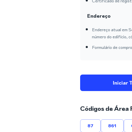
Certificado de regis
Endereço
Endereço atual em S
número do edifício, c
Formulário de compro
Iniciar 
Códigos de Área 
87
861