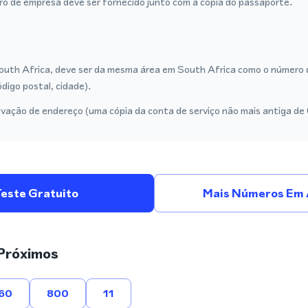
tro de empresa deve ser fornecido junto com a cópia do passaporte.
outh Africa, deve ser da mesma área em South Africa como o número 
ódigo postal, cidade).
vação de endereço (uma cópia da conta de serviço não mais antiga de
Teste Gratuito
Mais Números Em Á
Próximos
60
800
11