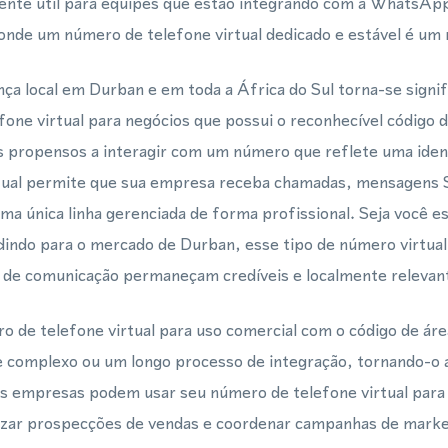
nte útil para equipes que estão integrando com a WhatsAp
de um número de telefone virtual dedicado e estável é um r
a local em Durban e em toda a África do Sul torna-se signif
ne virtual para negócios que possui o reconhecível código d
s propensos a interagir com um número que reflete uma ident
tual permite que sua empresa receba chamadas, mensagens 
a única linha gerenciada de forma profissional. Seja você e
indo para o mercado de Durban, esse tipo de número virtu
s de comunicação permaneçam credíveis e localmente relevan
 de telefone virtual para uso comercial com o código de ár
 complexo ou um longo processo de integração, tornando-o 
s empresas podem usar seu número de telefone virtual para 
alizar prospecções de vendas e coordenar campanhas de marke