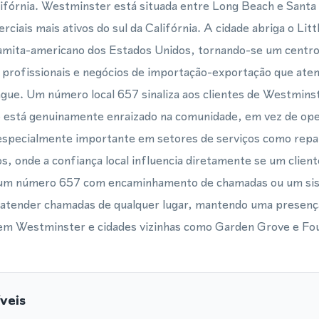
ifórnia. Westminster está situada entre Long Beach e Santa
iais mais ativos do sul da Califórnia. A cidade abriga o Litt
tnamita-americano dos Estados Unidos, tornando-se um centro
os profissionais e negócios de importação-exportação que at
íngue. Um número local 657 sinaliza aos clientes de Westmins
 está genuinamente enraizado na comunidade, em vez de opera
 especialmente importante em setores de serviços como repa
cos, onde a confiança local influencia diretamente se um clien
 um número 657 com encaminhamento de chamadas ou um sist
e atender chamadas de qualquer lugar, mantendo uma presença
 em Westminster e cidades vizinhas como Garden Grove e Fou
veis