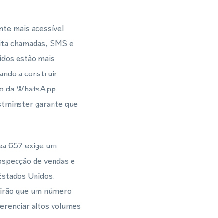
te mais acessível
eita chamadas, SMS e
idos estão mais
ando a construir
eio da WhatsApp
tminster garante que
ea 657 exige um
rospecção de vendas e
Estados Unidos.
rirão que um número
gerenciar altos volumes