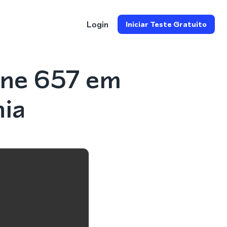
Login
Iniciar Teste Gratuito
one 657 em
nia