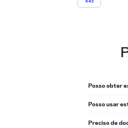
443
P
Posso obter e
Posso usar e
Preciso de do