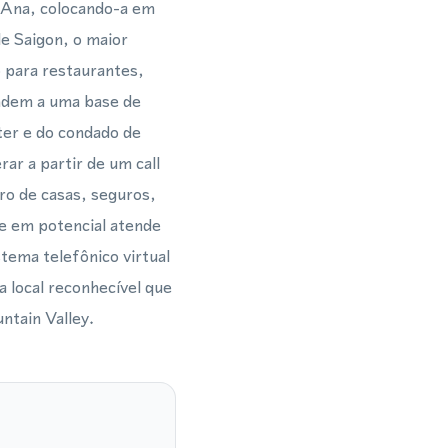
 Ana, colocando-a em
le Saigon, o maior
 para restaurantes,
endem a uma base de
ter e do condado de
r a partir de um call
ro de casas, seguros,
te em potencial atende
ema telefônico virtual
 local reconhecível que
ntain Valley.