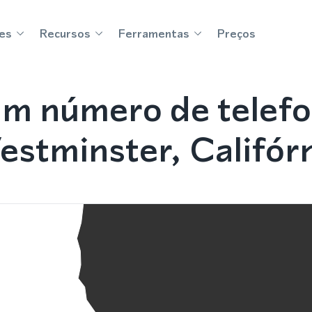
es
Recursos
Ferramentas
Preços
m número de telef
stminster, Califór