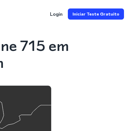
Login
Iniciar Teste Gratuito
one 715 em
n