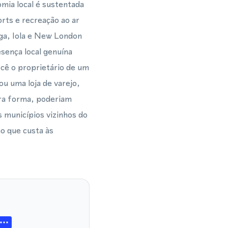
mia local é sustentada
rts e recreação ao ar
ga, Iola e New London
sença local genuína
cê o proprietário de um
ou uma loja de varejo,
tra forma, poderiam
s municípios vizinhos do
o que custa às