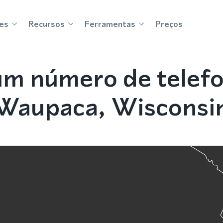
es
Recursos
Ferramentas
Preços
m número de telef
Waupaca, Wisconsi