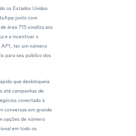
do os Estados Unidos
atsApp junto com
e área 715 sinaliza aos
a e a incentivar o
 API, ter um número
s para seu público dos
rápido que desbloqueia
as até campanhas de
negócios conectado à
m conversas em grande
am opções de número
sional em todo os