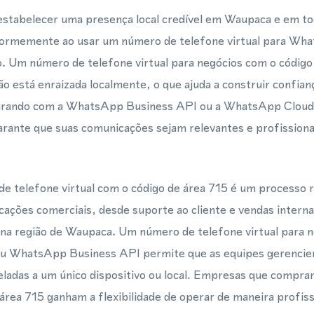
tabelecer uma presença local credível em Waupaca e em to
normemente ao usar um número de telefone virtual para Wh
 Um número de telefone virtual para negócios com o código d
o está enraizada localmente, o que ajuda a construir confianç
egrando com a WhatsApp Business API ou a WhatsApp Cloud
ante que suas comunicações sejam relevantes e profissionai
e telefone virtual com o código de área 715 é um processo 
cações comerciais, desde suporte ao cliente e vendas intern
 na região de Waupaca. Um número de telefone virtual para 
 WhatsApp Business API permite que as equipes gerencie
eladas a um único dispositivo ou local. Empresas que compr
e área 715 ganham a flexibilidade de operar de maneira profis