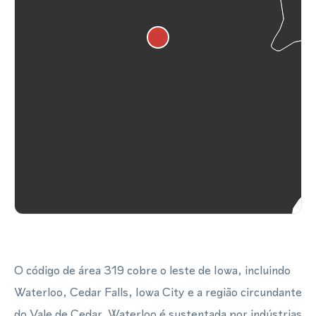
O código de área 319 cobre o leste de Iowa, incluindo
Waterloo, Cedar Falls, Iowa City e a região circundante
do Vale de Cedar. Waterloo é sustentada por indústrias