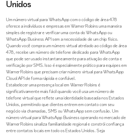
Unidos
Um número virtual para WhatsApp com o código de área 478
oferece a indivíduos e empresas em Warner Robins uma maneira
simples de registrar e verificar uma conta do WhatsApp ou
WhatsApp Business API sem a necessidade de um chip físico.
Quando você compra um número virtual atrelado ao código de área
478, recebe um número de telefone dedicado para WhatsApp
que pode ser usado instantaneamente para ativação de conta e
verificação por SMS. Isso é especialmente prático para equipes em
Warner Robins que precisam criar número virtual para WhatsApp
Cloud API de forma rápida e confiável.
Estabelecer uma presença local em Warner Robins é
significativamente mais fácil quando você usa um número de
telefone virtual que reflete uma identidade baseada nos Estados
Unidos, permitindo que clientes entrem em contato com seu
negócio via chamadas, SMS ou WhatsApp sem confusão. Um
número virtual para WhatsApp Business operando no mercado de
Warner Robins sinaliza familiaridade regional e constrói confiança
entre contatos locais em todo os Estados Unidos. Seja