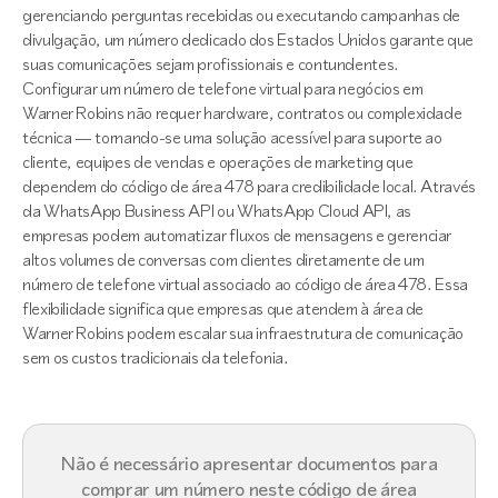
gerenciando perguntas recebidas ou executando campanhas de
divulgação, um número dedicado dos Estados Unidos garante que
suas comunicações sejam profissionais e contundentes.
Configurar um número de telefone virtual para negócios em
Warner Robins não requer hardware, contratos ou complexidade
técnica — tornando-se uma solução acessível para suporte ao
cliente, equipes de vendas e operações de marketing que
dependem do código de área 478 para credibilidade local. Através
da WhatsApp Business API ou WhatsApp Cloud API, as
empresas podem automatizar fluxos de mensagens e gerenciar
altos volumes de conversas com clientes diretamente de um
número de telefone virtual associado ao código de área 478. Essa
flexibilidade significa que empresas que atendem à área de
Warner Robins podem escalar sua infraestrutura de comunicação
sem os custos tradicionais da telefonia.
Não é necessário apresentar documentos para
comprar um número neste código de área