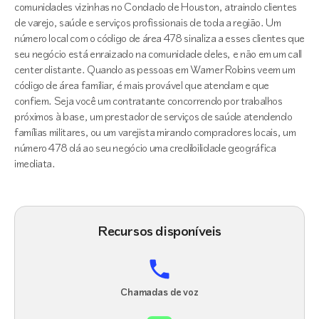
comunidades vizinhas no Condado de Houston, atraindo clientes
de varejo, saúde e serviços profissionais de toda a região. Um
número local com o código de área 478 sinaliza a esses clientes que
seu negócio está enraizado na comunidade deles, e não em um call
center distante. Quando as pessoas em Warner Robins veem um
código de área familiar, é mais provável que atendam e que
confiem. Seja você um contratante concorrendo por trabalhos
próximos à base, um prestador de serviços de saúde atendendo
famílias militares, ou um varejista mirando compradores locais, um
número 478 dá ao seu negócio uma credibilidade geográfica
imediata.
Recursos disponíveis
Chamadas de voz