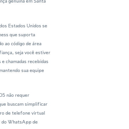
nça genuína em Santa
 dos Estados Unidos se
ness que suporta
 ao código de área
iança, seja você estiver
 e chamadas recebidas
 mantendo sua equipe
05 não requer
que buscam simplificar
o de telefone virtual
al do WhatsApp de