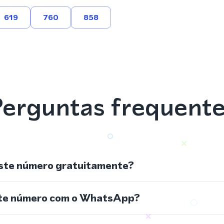
619
760
858
erguntas frequent
ste número gratuitamente?
ste número com o WhatsApp?