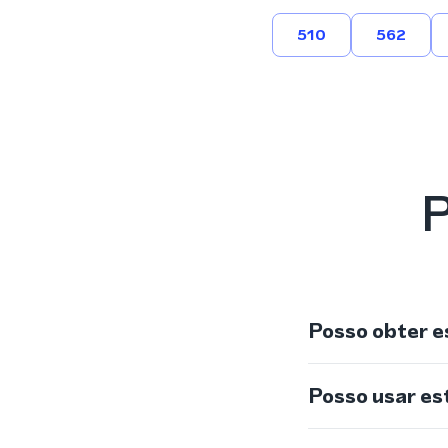
510
562
P
Posso obter e
Posso usar e