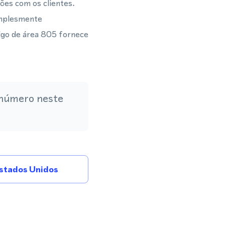
ões com os clientes.
implesmente
igo de área 805 fornece
 número neste
stados Unidos