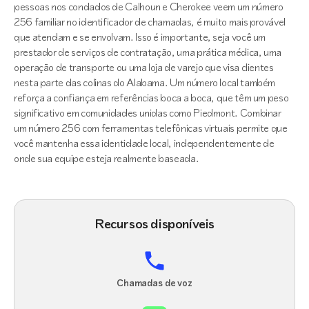
pessoas nos condados de Calhoun e Cherokee veem um número
256 familiar no identificador de chamadas, é muito mais provável
que atendam e se envolvam. Isso é importante, seja você um
prestador de serviços de contratação, uma prática médica, uma
operação de transporte ou uma loja de varejo que visa clientes
nesta parte das colinas do Alabama. Um número local também
reforça a confiança em referências boca a boca, que têm um peso
significativo em comunidades unidas como Piedmont. Combinar
um número 256 com ferramentas telefônicas virtuais permite que
você mantenha essa identidade local, independentemente de
onde sua equipe esteja realmente baseada.
Recursos disponíveis
Chamadas de voz