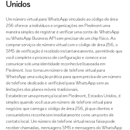
Unidos
Um número virtual para WhatsApp vinculado ao código de área
256 oferece a indivíduos e organizações em Piedmont uma
maneira simples de registrar e verificar uma conta do WhatsApp
ou WhatsApp Business API sem precisar de um chip físico. Ao
comprar serviços de número virtual com o código de área 256, o
SMS de verificação é recebido instantaneamente, permitindo que
você complete o processo de configuração e comece a se
comunicar sob uma identidade reconhecível baseada em
Piedmont. Isso torna um número de telefone virtual para
WhatsApp uma solução prática para quem precisa de um número
de telefone dedicado e verificável para WhatsApp sem as
limitações dos planos móveis tradicionais.
Estabelecer uma presença local em Piedmont, Estados Unidos, é
simples quando você usa um número de telefone virtual para
negócios que carrega o código de área 256, já que clientes e
consumidores reconhecem imediatamente como um ponto de
contato local. Um número de telefone virtual nessa faixa pode
receber chamadas, mensagens SMS e mensagens do WhatsApp