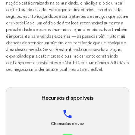
negócio está enraizado na comunidade, e não ligando de um call
center fora do estado. Para agentes imobiliários, corretores de
seguros, escritórios jurídicos e contratantes de serviços que atuam
em North Dade, um código de área local reconhecível aumenta a
probabilidade de que as chamadas sejam atendidas. Isso também
é importante para vendas externas — as pessoas têm muito mais
chances de atender um número local familiar do que um código de
área desconhecido. Se você está abrindo uma nova localização,
expandindo para este mercado ou simplesmente construindo
confiança com os residentes de North Dade, um número 786 dá ao
seu negócio uma identidade local imediata e credível.
Recursos disponíveis
Chamadas de voz