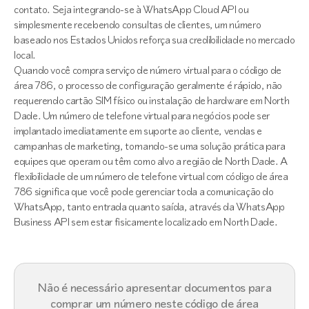
contato. Seja integrando-se à WhatsApp Cloud API ou
simplesmente recebendo consultas de clientes, um número
baseado nos Estados Unidos reforça sua credibilidade no mercado
local.
Quando você compra serviço de número virtual para o código de
área 786, o processo de configuração geralmente é rápido, não
requerendo cartão SIM físico ou instalação de hardware em North
Dade. Um número de telefone virtual para negócios pode ser
implantado imediatamente em suporte ao cliente, vendas e
campanhas de marketing, tornando-se uma solução prática para
equipes que operam ou têm como alvo a região de North Dade. A
flexibilidade de um número de telefone virtual com código de área
786 significa que você pode gerenciar toda a comunicação do
WhatsApp, tanto entrada quanto saída, através da WhatsApp
Business API sem estar fisicamente localizado em North Dade.
Não é necessário apresentar documentos para
comprar um número neste código de área