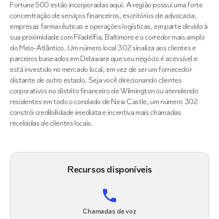
Fortune 500 estão incorporadas aqui. A região possui uma forte
concentração de serviços financeiros, escritórios de advocacia,
empresas farmacêuticas e operações logísticas, em parte devido à
sua proximidade com Filadélfia, Baltimore e o corredor mais amplo
do Meio-Atlântico. Um número local 302 sinaliza aos clientes e
parceiros baseados em Delaware que seu negócio é acessível e
está investido no mercado local, em vez de ser um fornecedor
distante de outro estado. Seja você direcionando clientes
corporativos no distrito financeiro de Wilmington ou atendendo
residentes em todo o condado de New Castle, um número 302
constrói credibilidade imediata e incentiva mais chamadas
recebidas de clientes locais.
Recursos disponíveis
Chamadas de voz