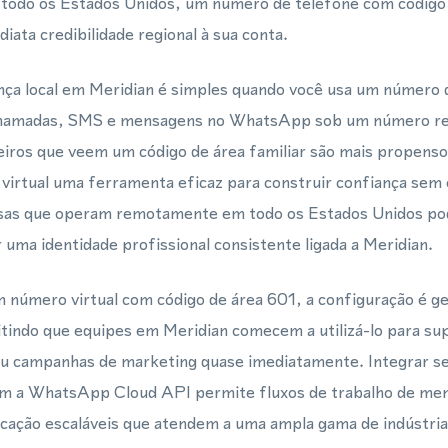
 todo os Estados Unidos, um número de telefone com código
ata credibilidade regional à sua conta.
ça local em Meridian é simples quando você usa um número d
chamadas, SMS e mensagens no WhatsApp sob um número re
eiros que veem um código de área familiar são mais propensos
irtual uma ferramenta eficaz para construir confiança sem e
resas que operam remotamente em todo os Estados Unidos p
ma identidade profissional consistente ligada a Meridian.
número virtual com código de área 601, a configuração é ge
indo que equipes em Meridian comecem a utilizá-lo para sup
u campanhas de marketing quase imediatamente. Integrar s
com a WhatsApp Cloud API permite fluxos de trabalho de m
icação escaláveis que atendem a uma ampla gama de indústria