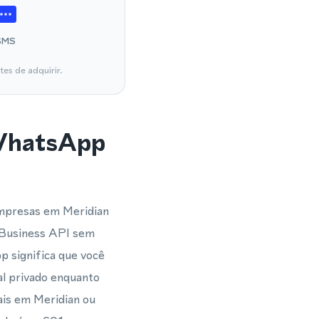
SMS
es de adquirir.
 WhatsApp
empresas em Meridian
 Business API sem
p significa que você
al privado enquanto
ais em Meridian ou