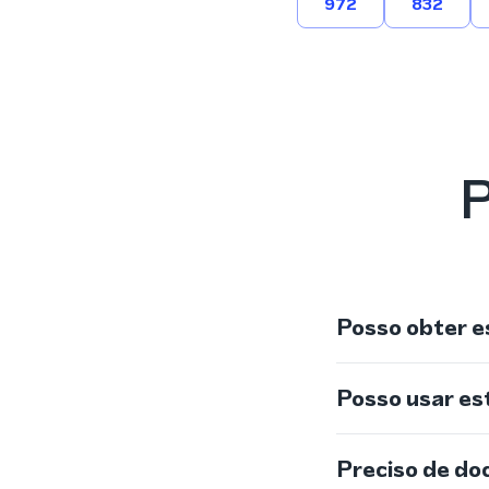
972
832
P
Posso obter e
Posso usar e
Preciso de do