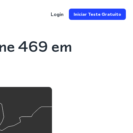
Login
Iniciar Teste Gratuito
one 469 em