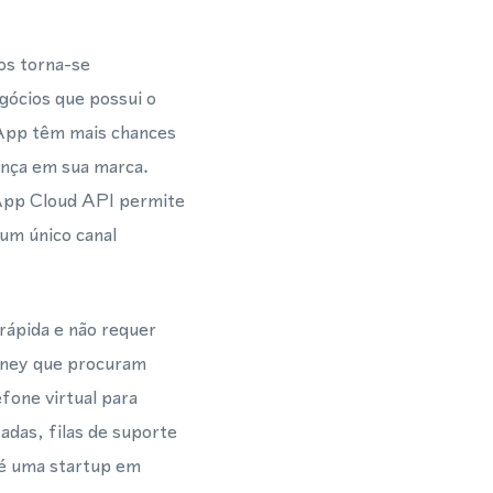
os torna-se
gócios que possui o
App têm mais chances
ança em sua marca.
App Cloud API permite
 um único canal
rápida e não requer
nney que procuram
fone virtual para
das, filas de suporte
 é uma startup em