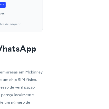
SMS
es de adquirir.
 WhatsApp
e empresas em Mckinney
e um chip SIM físico.
esso de verificação
 pareça localmente
m de um número de