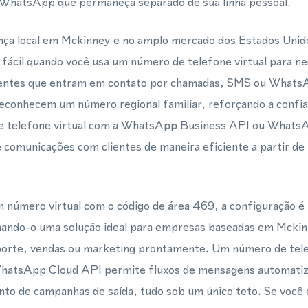
 WhatsApp que permaneça separado de sua linha pessoal.
ça local em Mckinney e no amplo mercado dos Estados Unid
 fácil quando você usa um número de telefone virtual para ne
lientes que entram em contato por chamadas, SMS ou Whats
reconhecem um número regional familiar, reforçando a confi
de telefone virtual com a WhatsApp Business API ou Whats
 comunicações com clientes de maneira eficiente a partir de
número virtual com o código de área 469, a configuração é 
rnando-o uma solução ideal para empresas baseadas em Mcki
porte, vendas ou marketing prontamente. Um número de tele
hatsApp Cloud API permite fluxos de mensagens automatiza
ento de campanhas de saída, tudo sob um único teto. Se você