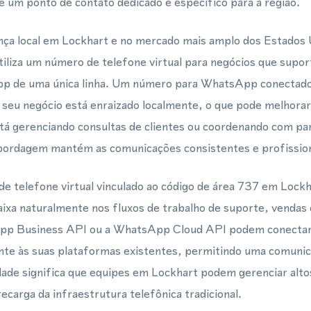
 um ponto de contato dedicado e específico para a região.
ça local em Lockhart e no mercado mais amplo dos Estados 
tiliza um número de telefone virtual para negócios que sup
 de uma única linha. Um número para WhatsApp conectado 
ue seu negócio está enraizado localmente, o que pode melhorar
tá gerenciando consultas de clientes ou coordenando com pa
bordagem mantém as comunicações consistentes e profission
e telefone virtual vinculado ao código de área 737 em Lock
aixa naturalmente nos fluxos de trabalho de suporte, venda
pp Business API ou a WhatsApp Cloud API podem conectar
nte às suas plataformas existentes, permitindo uma comuni
lidade significa que equipes em Lockhart podem gerenciar alt
ecarga da infraestrutura telefônica tradicional.