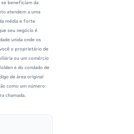
 se beneficiam da
nto atendem a uma
da média e forte
que seu negócio é
dade unida onde os
ocê o proprietário de
iliária ou um comércio
Holden e do condado de
go de área original
erão como um número
ira chamada.