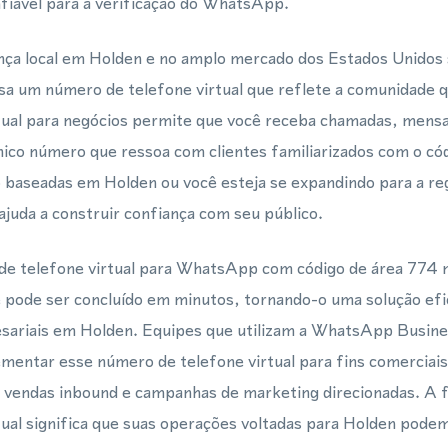
fiável para a verificação do WhatsApp.
ça local em Holden e no amplo mercado dos Estados Unidos 
usa um número de telefone virtual que reflete a comunidade 
tual para negócios permite que você receba chamadas, mens
o número que ressoa com clientes familiarizados com o cód
 baseadas em Holden ou você esteja se expandindo para a r
 ajuda a construir confiança com seu público.
de telefone virtual para WhatsApp com código de área 774
e pode ser concluído em minutos, tornando-o uma solução ef
sariais em Holden. Equipes que utilizam a WhatsApp Busin
entar esse número de telefone virtual para fins comerciai
 vendas inbound e campanhas de marketing direcionadas. A f
ual significa que suas operações voltadas para Holden pode