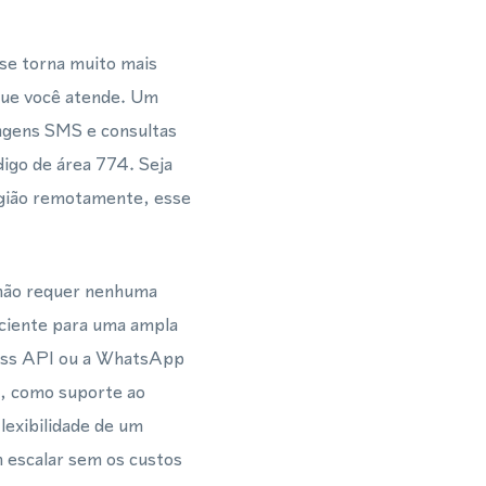
se torna muito mais
que você atende. Um
agens SMS e consultas
igo de área 774. Seja
egião remotamente, esse
 não requer nenhuma
iciente para uma ampla
ess API ou a WhatsApp
s, como suporte ao
lexibilidade de um
m escalar sem os custos