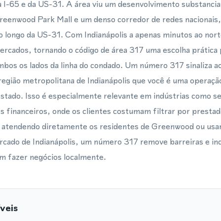
da I-65 e da US-31. A área viu um desenvolvimento substancia
reenwood Park Mall e um denso corredor de redes nacionais, 
ao longo da US-31. Com Indianápolis a apenas minutos ao no
cados, tornando o código de área 317 uma escolha prática 
ambos os lados da linha do condado. Um número 317 sinaliza a
egião metropolitana de Indianápolis que você é uma operação
stado. Isso é especialmente relevante em indústrias como s
os financeiros, onde os clientes costumam filtrar por prestad
a atendendo diretamente os residentes de Greenwood ou usa
rcado de Indianápolis, um número 317 remove barreiras e in
em fazer negócios localmente.
veis