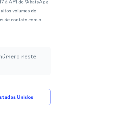
 317 à API do WhatsApp
altos volumes de
os de contato com o
 número neste
stados Unidos