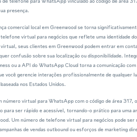
de telefone para WhatsApp vinculado ao código de área 31
 sua presença.
ça comercial local em Greenwood se torna significativament
telefone virtual para negócios que reflete uma identidade 
virtual, seus clientes em Greenwood podem entrar em cont
er confusão sobre sua localização ou disponibilidade. Inte
ss ou a API do WhatsApp Cloud torna a comunicação com os
ue você gerencie interações profissionalmente de qualquer l
 baseada nos Estados Unidos.
número virtual para WhatsApp com o código de área 317, o
o para ser rápido e acessível, tornando-o prático para uma 
od. Um número de telefone virtual para negócios pode ser u
 campanhas de vendas outbound ou esforços de marketing dire