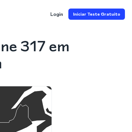
Login
Iniciar Teste Gratuito
one 317 em
a