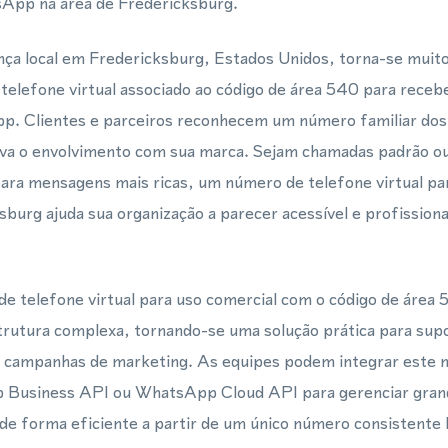
App na área de Fredericksburg.
ça local em Fredericksburg, Estados Unidos, torna-se muit
telefone virtual associado ao código de área 540 para rece
 Clientes e parceiros reconhecem um número familiar dos 
tiva o envolvimento com sua marca. Sejam chamadas padrão o
a mensagens mais ricas, um número de telefone virtual pa
sburg ajuda sua organização a parecer acessível e profission
e telefone virtual para uso comercial com o código de área
rutura complexa, tornando-se uma solução prática para supo
 campanhas de marketing. As equipes podem integrar este 
p Business API ou WhatsApp Cloud API para gerenciar gran
 de forma eficiente a partir de um único número consistent