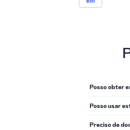
830
P
Posso obter e
Posso usar e
Preciso de do