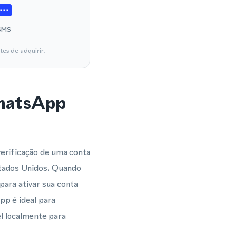
SMS
es de adquirir.
WhatsApp
verificação de uma conta
tados Unidos. Quando
ara ativar sua conta
pp é ideal para
l localmente para