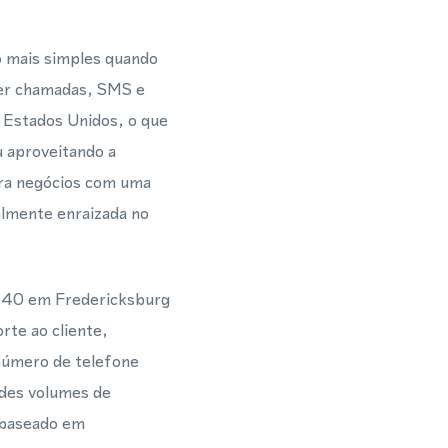
o mais simples quando
ber chamadas, SMS e
Estados Unidos, o que
u aproveitando a
ra negócios com uma
almente enraizada no
 540 em Fredericksburg
rte ao cliente,
número de telefone
des volumes de
e baseado em