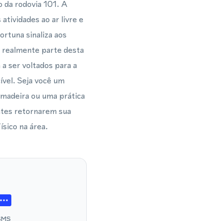
o da rodovia 101. A
atividades ao ar livre e
rtuna sinaliza aos
é realmente parte desta
a ser voltados para a
vel. Seja você um
 madeira ou uma prática
entes retornarem sua
sico na área.
SMS