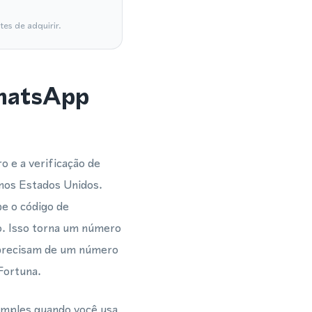
es de adquirir.
WhatsApp
 e a verificação de
nos Estados Unidos.
e o código de
co. Isso torna um número
e precisam de um número
Fortuna.
imples quando você usa