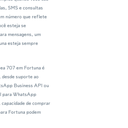
das, SMS e consultas
 um número que reflete
ocê esteja se
para mensagens, um
tuna esteja sempre
rea 707 em Fortuna é
, desde suporte ao
atsApp Business API ou
al para WhatsApp
A capacidade de comprar
 para Fortuna podem