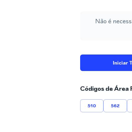
Não é necess
Iniciar 
Códigos de Área 
510
562