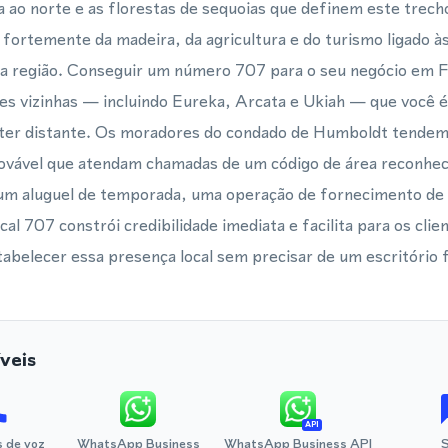
a ao norte e as florestas de sequoias que definem este trech
fortemente da madeira, da agricultura e do turismo ligado às 
da região. Conseguir um número 707 para o seu negócio em Fo
es vizinhas — incluindo Eureka, Arcata e Ukiah — que você 
nter distante. Os moradores do condado de Humboldt tendem 
ovável que atendam chamadas de um código de área reconhecí
 um aluguel de temporada, uma operação de fornecimento de
al 707 constrói credibilidade imediata e facilita para os cli
belecer essa presença local sem precisar de um escritório fí
veis
API
 de voz
WhatsApp Business
WhatsApp Business API