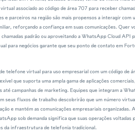
virtual associado ao código de área 707 para receber chama
s e parceiros na região são mais propensos a interagir com
miliar, reforçando a confiança em suas comunicações. Quer v
e chamadas padrão ou aproveitando a WhatsApp Cloud API 
tual para negócios garante que seu ponto de contato em For
e telefone virtual para uso empresarial com um código de á
lexível que suporta uma ampla gama de aplicações comerciais
nas até campanhas de marketing. Equipes que integram a Wh
 seus fluxos de trabalho descobrirão que um número virtu
egração e mantém as comunicações empresariais organizadas. 
atsApp sob demanda significa que suas operações voltadas
s da infraestrutura de telefonia tradicional.