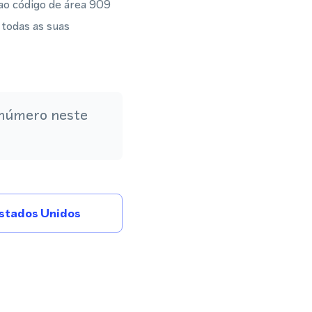
ao código de área 909
 todas as suas
 número neste
stados Unidos