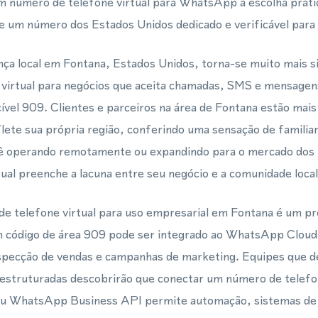
um número de telefone virtual para WhatsApp a escolha prátic
e um número dos Estados Unidos dedicado e verificável par
ça local em Fontana, Estados Unidos, torna-se muito mais s
 virtual para negócios que aceita chamadas, SMS e mensag
ível 909. Clientes e parceiros na área de Fontana estão mais
te sua própria região, conferindo uma sensação de familiari
cê operando remotamente ou expandindo para o mercado dos
ual preenche a lacuna entre seu negócio e a comunidade local
e telefone virtual para uso empresarial em Fontana é um pr
m código de área 909 pode ser integrado ao WhatsApp Cloud
ospecção de vendas e campanhas de marketing. Equipes que 
 estruturadas descobrirão que conectar um número de tele
 WhatsApp Business API permite automação, sistemas de r