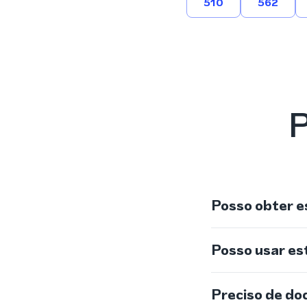
510
562
P
Posso obter e
Posso usar e
Preciso de do