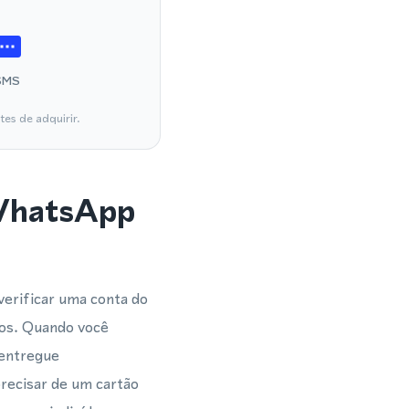
SMS
es de adquirir.
 WhatsApp
verificar uma conta do
os. Quando você
 entregue
recisar de um cartão