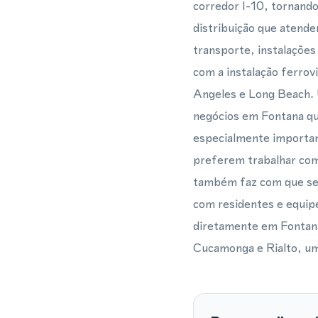
corredor I-10, tornand
distribuição que atende
transporte, instalações
com a instalação ferrov
Angeles e Long Beach. U
negócios em Fontana que
especialmente importan
preferem trabalhar co
também faz com que seu 
com residentes e equip
diretamente em Fontana
Cucamonga e Rialto, um