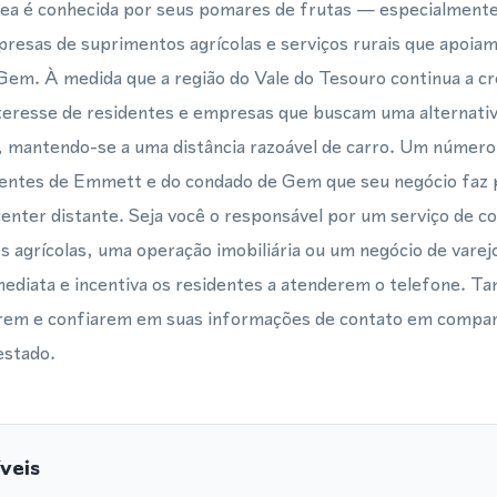
rea é conhecida por seus pomares de frutas — especialment
presas de suprimentos agrícolas e serviços rurais que apoia
 Gem. À medida que a região do Vale do Tesouro continua a 
eresse de residentes e empresas que buscam uma alternativa
, mantendo-se a uma distância razoável de carro. Um número 
clientes de Emmett e do condado de Gem que seu negócio faz
 center distante. Seja você o responsável por um serviço de 
 agrícolas, uma operação imobiliária ou um negócio de varej
imediata e incentiva os residentes a atenderem o telefone. T
rarem e confiarem em suas informações de contato em comp
estado.
veis