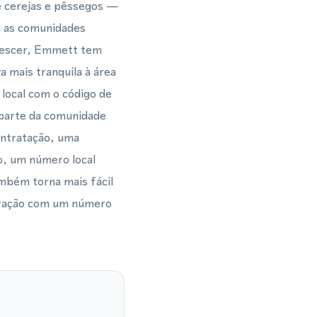
e cerejas e pêssegos —
m as comunidades
crescer, Emmett tem
 mais tranquila à área
local com o código de
 parte da comunidade
contratação, uma
o, um número local
ambém torna mais fácil
aração com um número