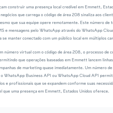
cam construir uma presença local credível em Emmett, Est
 negócios que carrega o código de área 208 sinaliza aos clien
esmo que sua equipe opere remotamente. Este número de te
MS e mensagens pelo WhatsApp através do WhatsApp Clou
a se manter conectado com um público local em múltiplos can
 número virtual com o código de área 208, o processo de co
ermitindo que operações baseadas em Emmett lancem linhas 
ampanhas de marketing quase imediatamente. Um número de t
m o WhatsApp Business API ou WhatsApp Cloud API permite
os e profissionais que se expandem conforme suas necessi
ável que uma presença em Emmett, Estados Unidos oferece.