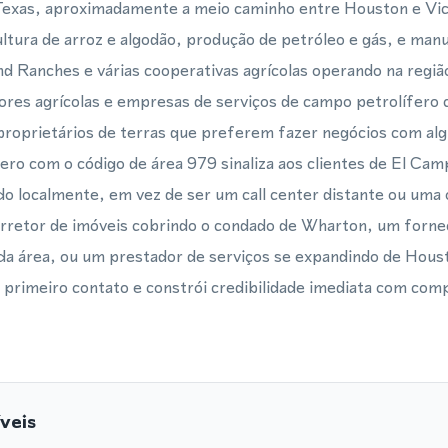
 Texas, aproximadamente a meio caminho entre Houston e Vict
ultura de arroz e algodão, produção de petróleo e gás, e ma
Ranches e várias cooperativas agrícolas operando na região
ores agrícolas e empresas de serviços de campo petrolífer
e proprietários de terras que preferem fazer negócios com 
o com o código de área 979 sinaliza aos clientes de El Cam
ado localmente, em vez de ser um call center distante ou uma
orretor de imóveis cobrindo o condado de Wharton, um forn
da área, ou um prestador de serviços se expandindo de Hous
o primeiro contato e constrói credibilidade imediata com co
veis