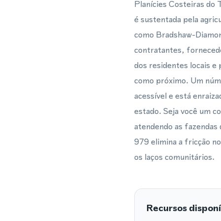
Planícies Costeiras do
é sustentada pela agric
como Bradshaw-Diamond 
contratantes, forneced
dos residentes locais 
como próximo. Um númer
acessível e está enraiz
estado. Seja você um c
atendendo as fazendas 
979 elimina a fricção n
os laços comunitários.
Recursos disponí