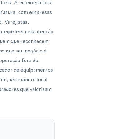
oria. A economia local
nufatura, com empresas
. Varejistas,
o competem pela atenção
alguém que reconhecem
po que seu negócio é
 operação fora do
ecedor de equipamentos
ton, um número local
mpradores que valorizam