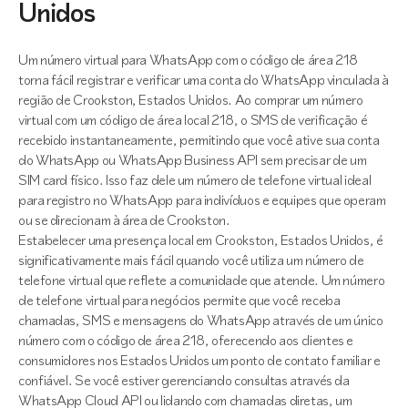
Unidos
Um número virtual para WhatsApp com o código de área 218
torna fácil registrar e verificar uma conta do WhatsApp vinculada à
região de Crookston, Estados Unidos. Ao comprar um número
virtual com um código de área local 218, o SMS de verificação é
recebido instantaneamente, permitindo que você ative sua conta
do WhatsApp ou WhatsApp Business API sem precisar de um
SIM card físico. Isso faz dele um número de telefone virtual ideal
para registro no WhatsApp para indivíduos e equipes que operam
ou se direcionam à área de Crookston.
Estabelecer uma presença local em Crookston, Estados Unidos, é
significativamente mais fácil quando você utiliza um número de
telefone virtual que reflete a comunidade que atende. Um número
de telefone virtual para negócios permite que você receba
chamadas, SMS e mensagens do WhatsApp através de um único
número com o código de área 218, oferecendo aos clientes e
consumidores nos Estados Unidos um ponto de contato familiar e
confiável. Se você estiver gerenciando consultas através da
WhatsApp Cloud API ou lidando com chamadas diretas, um