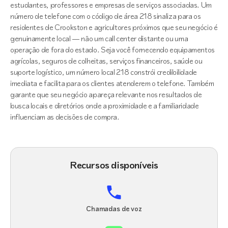
estudantes, professores e empresas de serviços associadas. Um
número de telefone com o código de área 218 sinaliza para os
residentes de Crookston e agricultores próximos que seu negócio é
genuinamente local — não um call center distante ou uma
operação de fora do estado. Seja você fornecendo equipamentos
agrícolas, seguros de colheitas, serviços financeiros, saúde ou
suporte logístico, um número local 218 constrói credibilidade
imediata e facilita para os clientes atenderem o telefone. Também
garante que seu negócio apareça relevante nos resultados de
busca locais e diretórios onde a proximidade e a familiaridade
influenciam as decisões de compra.
Recursos disponíveis
Chamadas de voz