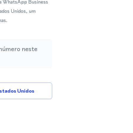
 via WhatsApp Business
tados Unidos, um
nas.
 número neste
stados Unidos