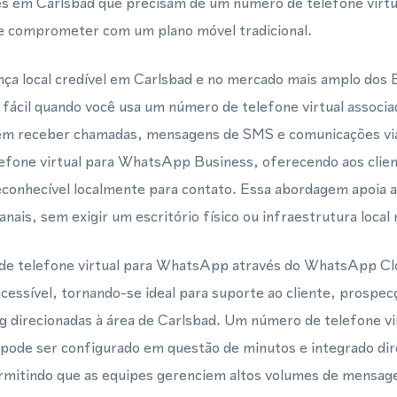
es em Carlsbad que precisam de um número de telefone virtua
 comprometer com um plano móvel tradicional.
ça local credível em Carlsbad e no mercado mais amplo dos 
 fácil quando você usa um número de telefone virtual associa
m receber chamadas, mensagens de SMS e comunicações vi
efone virtual para WhatsApp Business, oferecendo aos clien
econhecível localmente para contato. Essa abordagem apoia 
anais, sem exigir um escritório físico ou infraestrutura loca
de telefone virtual para WhatsApp através do WhatsApp Cl
cessível, tornando-se ideal para suporte ao cliente, prospec
 direcionadas à área de Carlsbad. Um número de telefone vi
 pode ser configurado em questão de minutos e integrado di
ermitindo que as equipes gerenciem altos volumes de mens