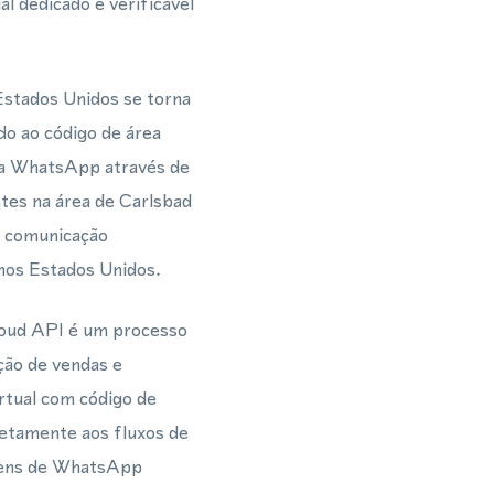
l dedicado e verificável
Estados Unidos se torna
do ao código de área
a WhatsApp através de
tes na área de Carlsbad
a comunicação
l nos Estados Unidos.
oud API é um processo
ção de vendas e
rtual com código de
retamente aos fluxos de
agens de WhatsApp