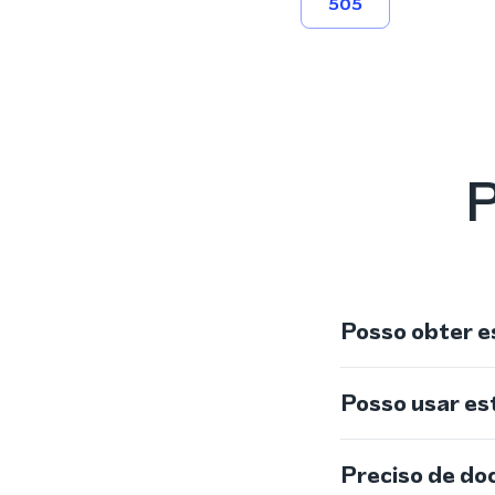
505
P
Posso obter e
Posso usar e
Preciso de do