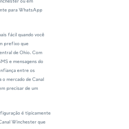
inchester ou em
tente para WhatsApp
is fácil quando você
um prefixo que
central de Ohio. Com
 SMS e mensagens do
nfiança entre os
a o mercado de Canal
em precisar de um
nfiguração é tipicamente
 Canal Winchester que