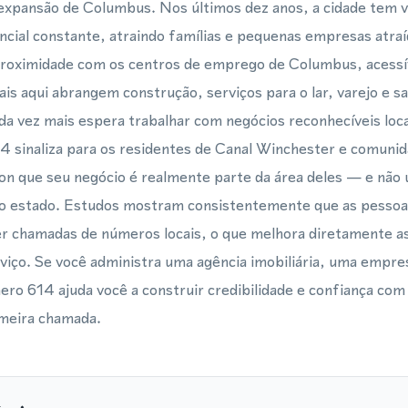
expansão de Columbus. Nos últimos dez anos, a cidade tem 
cial constante, atraindo famílias e pequenas empresas atraí
proximidade com os centros de emprego de Columbus, acessí
is aqui abrangem construção, serviços para o lar, varejo e s
a vez mais espera trabalhar com negócios reconhecíveis l
4 sinaliza para os residentes de Canal Winchester e comuni
n que seu negócio é realmente parte da área deles — e não u
o estado. Estudos mostram consistentemente que as pessoa
er chamadas de números locais, o que melhora diretamente as
rviço. Se você administra uma agência imobiliária, uma empr
ro 614 ajuda você a construir credibilidade e confiança com
meira chamada.