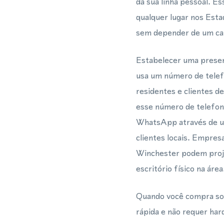
da sua linha pessoal. 
qualquer lugar nos Est
sem depender de um car
Estabelecer uma presen
usa um número de telefo
residentes e clientes d
esse número de telefo
WhatsApp através de um
clientes locais. Empre
Winchester podem proje
escritório físico na área
Quando você compra solu
rápida e não requer ha