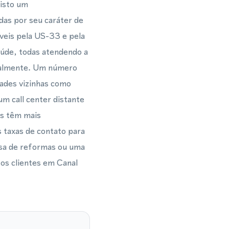
visto um
das por seu caráter de
veis pela US-33 e pela
aúde, todas atendendo a
ocalmente. Um número
dades vizinhas como
m call center distante
s têm mais
 taxas de contato para
esa de reformas ou uma
 os clientes em Canal