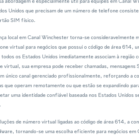
Essa abordagem é especialmente útil para equipes em Canal W
ados Unidos que precisam de um número de telefone consis
tão SIM físico.
ça local em Canal Winchester torna-se consideravelmente ma
ne virtual para negócios que possui o código de área 614, 
e todos os Estados Unidos imediatamente associam à região 
ne virtual, sua empresa pode receber chamadas, mensagens
 único canal gerenciado profissionalmente, reforçando a co
sas que operam remotamente ou que estão se expandindo par
tar uma identidade confiável baseada nos Estados Unidos s
.
ções de número virtual ligadas ao código de área 614, a co
rdware, tornando-se uma escolha eficiente para negócios em