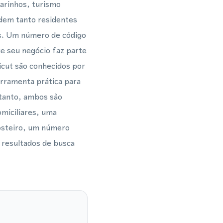
arinhos, turismo
dem tanto residentes
is. Um número de código
e seu negócio faz parte
icut são conhecidos por
erramenta prática para
rtanto, ambos são
omiciliares, uma
costeiro, um número
s resultados de busca