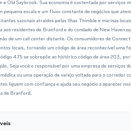
n e Old Saybrook. Sua economia é sustentada por serviços m
m pequena escala e um fluxo constante de negócios que aten
tantes sazonais atraídos pelas Ilhas Thimble e marinas loca
iza aos residentes de Branford e do condado de New Haven qu
não de um call center distante. Os consumidores de Connect
ntos locais, tornando um código de área reconhecível uma f
código 475 se sobrepõe ao histórico código de área 203, po
gião. Seja você o responsável por uma empresa de serviços d
a médica ou uma operação de varejo voltada para o corredor 
ientes liguem com confiança e ajuda seu negócio a aparecer no
ea de Branford.
veis