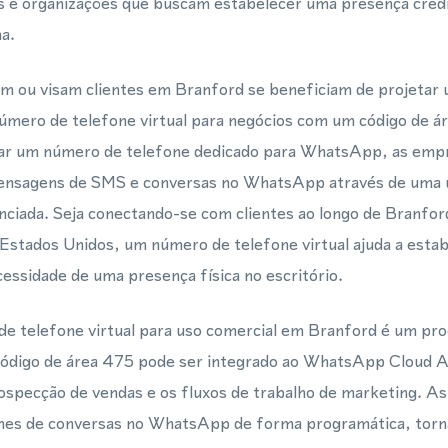
os e organizações que buscam estabelecer uma presença credí
ma.
 ou visam clientes em Branford se beneficiam de projetar u
úmero de telefone virtual para negócios com um código de á
sar um número de telefone dedicado para WhatsApp, as em
ensagens de SMS e conversas no WhatsApp através de uma ú
nciada. Seja conectando-se com clientes ao longo de Branfo
Estados Unidos, um número de telefone virtual ajuda a estab
cessidade de uma presença física no escritório.
e telefone virtual para uso comercial em Branford é um pro
código de área 475 pode ser integrado ao WhatsApp Cloud AP
rospecção de vendas e os fluxos de trabalho de marketing. 
umes de conversas no WhatsApp de forma programática, to