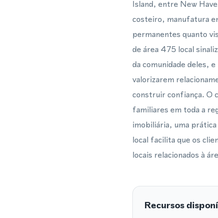
Island, entre New Have
costeiro, manufatura e
permanentes quanto visi
de área 475 local sinal
da comunidade deles, e 
valorizarem relacioname
construir confiança. O 
familiares em toda a re
imobiliária, uma prátic
local facilita que os cl
locais relacionados à ár
Recursos disponí