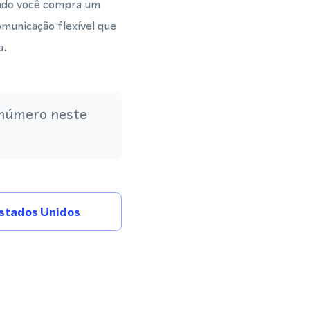
ando você compra um
municação flexível que
a.
 número neste
stados Unidos