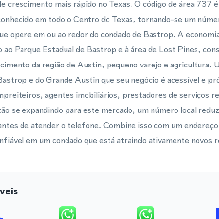
e crescimento mais rápido no Texas. O código de área 737 
onhecido em todo o Centro do Texas, tornando-se um número
que opere em ou ao redor do condado de Bastrop. A economia
ado ao Parque Estadual de Bastrop e à área de Lost Pines, con
cimento da região de Austin, pequeno varejo e agricultura.
e Bastrop e do Grande Austin que seu negócio é acessível e p
mpreiteiros, agentes imobiliários, prestadores de serviços r
stão se expandindo para este mercado, um número local reduz
 antes de atender o telefone. Combine isso com um endereço 
nfiável em um condado que está atraindo ativamente novos r
veis