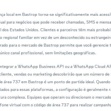
ça local em Bastrop torna-se significativamente mais acess
rtual para negócios que pode receber chamadas, SMS e men
dos Estados Unidos. Clientes e parceiros têm mais probabil
regional familiar em vez de um desconhecido ou estrangei
gurado para o mercado de Bastrop permite que você gerencie 
único canal profissional, sem limitações geográficas.
ntegrar a WhatsApp Business API ou a WhatsApp Cloud AP
cliente, vendas ou marketing descobrirão que um número de t
de área 737 em Bastrop é um ponto de partida ideal. Quando
tados para essas plataformas, a configuração é geralmente r
tura complexa. Equipes que operam ou direcionam o mercad
fone virtual com o código de área 737 para realizar campan