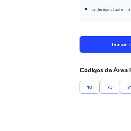
Endereço atual em Sw
Iniciar 
Códigos de Área 
10
73
7