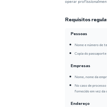
operar profissionalmen
Requisitos regula
Pessoas
Nome e número de te
Copia do passaporte 
Empresas
Nome, nome da empre
No caso de processo 
fornecido em vez da 
Endereço