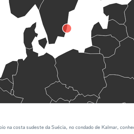
io na costa sudeste da Suécia, no condado de Kalmar, conhe