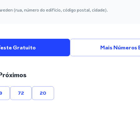
eden (rua, número do edifício, código postal, cidade).
Teste Gratuito
Mais Números 
Próximos
9
72
20