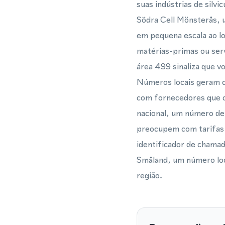
suas indústrias de silv
Södra Cell Mönsterås, u
em pequena escala ao lo
matérias-primas ou serv
área 499 sinaliza que v
Números locais geram c
com fornecedores que 
nacional, um número de
preocupem com tarifas d
identificador de chamad
Småland, um número loc
região.