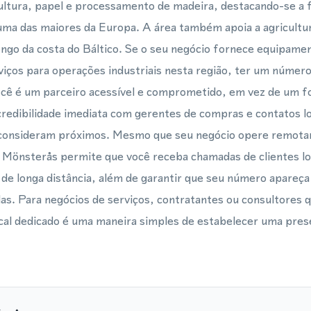
icultura, papel e processamento de madeira, destacando-se a f
ma das maiores da Europa. A área também apoia a agricultur
ngo da costa do Báltico. Se o seu negócio fornece equipament
iços para operações industriais nesta região, ter um número
ocê é um parceiro acessível e comprometido, em vez de um f
redibilidade imediata com gerentes de compras e contatos lo
consideram próximos. Mesmo que seu negócio opere remota
 Mönsterås permite que você receba chamadas de clientes lo
e longa distância, além de garantir que seu número apareça 
as. Para negócios de serviços, contratantes ou consultores 
al dedicado é uma maneira simples de estabelecer uma prese