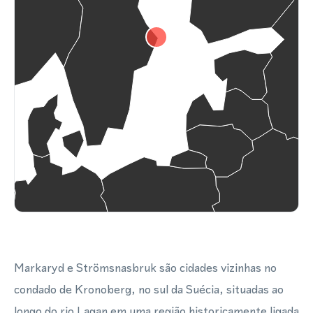
Markaryd e Strömsnasbruk são cidades vizinhas no
condado de Kronoberg, no sul da Suécia, situadas ao
longo do rio Lagan em uma região historicamente ligada