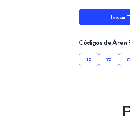
Iniciar 
Códigos de Área 
10
73
7
P