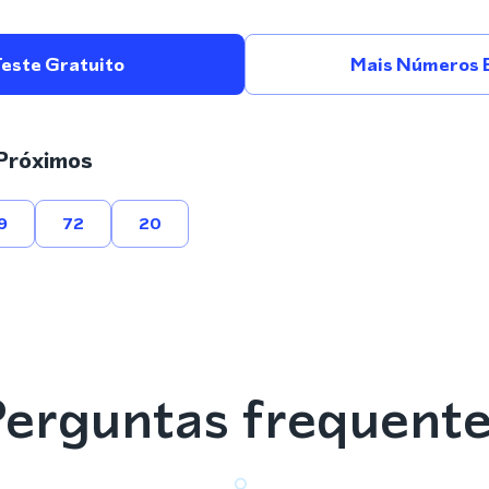
Teste Gratuito
Mais Números 
Próximos
9
72
20
erguntas frequent