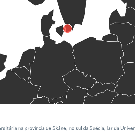
rsitária na província de Skåne, no sul da Suécia, lar da Uni