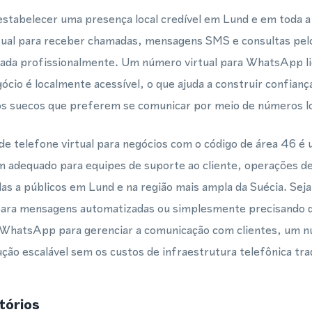
tabelecer uma presença local credível em Lund e em toda 
tual para receber chamadas, mensagens SMS e consultas pe
iada profissionalmente. Um número virtual para WhatsApp lig
ócio é localmente acessível, o que ajuda a construir confiança
s suecos que preferem se comunicar por meio de números loc
e telefone virtual para negócios com o código de área 46 é 
em adequado para equipes de suporte ao cliente, operações 
as a públicos em Lund e na região mais ampla da Suécia. Sej
ra mensagens automatizadas ou simplesmente precisando 
 WhatsApp para gerenciar a comunicação com clientes, um n
ção escalável sem os custos de infraestrutura telefônica trad
tórios