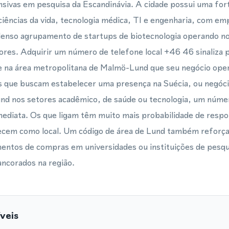
nsivas em pesquisa da Escandinávia. A cidade possui uma fo
iências da vida, tecnologia médica, TI e engenharia, com e
nso agrupamento de startups de biotecnologia operando no
ores. Adquirir um número de telefone local +46 46 sinaliza p
 e na área metropolitana de Malmö-Lund que seu negócio oper
s que buscam estabelecer uma presença na Suécia, ou negóc
d nos setores acadêmico, de saúde ou tecnologia, um número 
imediata. Os que ligam têm muito mais probabilidade de resp
em como local. Um código de área de Lund também reforça 
entos de compras em universidades ou instituições de pesqu
ancorados na região.
veis