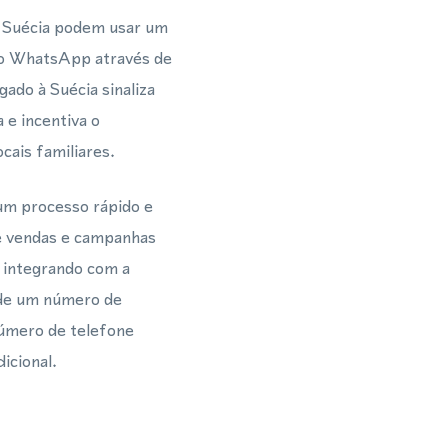
a Suécia podem usar um
lo WhatsApp através de
ado à Suécia sinaliza
 e incentiva o
ais familiares.
um processo rápido e
de vendas e campanhas
a integrando com a
de um número de
úmero de telefone
icional.