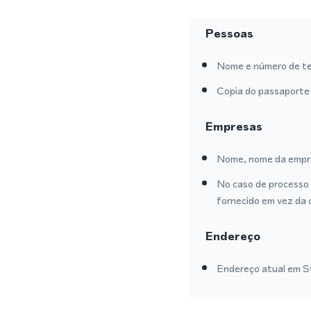
Pessoas
Nome e número de te
Copia do passaporte 
Empresas
Nome, nome da empre
No caso de processo 
fornecido em vez da 
Endereço
Endereço atual em Sw