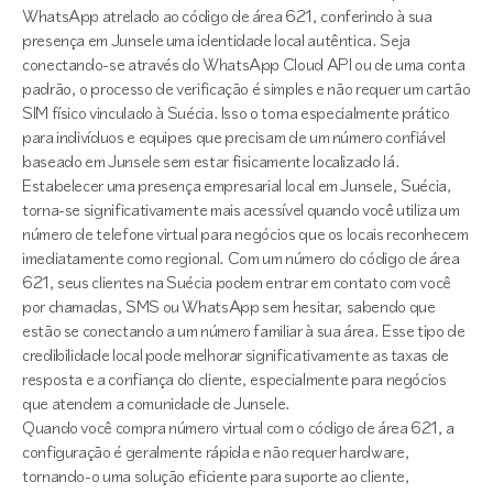
WhatsApp atrelado ao código de área 621, conferindo à sua
presença em Junsele uma identidade local autêntica. Seja
conectando-se através do WhatsApp Cloud API ou de uma conta
padrão, o processo de verificação é simples e não requer um cartão
SIM físico vinculado à Suécia. Isso o torna especialmente prático
para indivíduos e equipes que precisam de um número confiável
baseado em Junsele sem estar fisicamente localizado lá.
Estabelecer uma presença empresarial local em Junsele, Suécia,
torna-se significativamente mais acessível quando você utiliza um
número de telefone virtual para negócios que os locais reconhecem
imediatamente como regional. Com um número do código de área
621, seus clientes na Suécia podem entrar em contato com você
por chamadas, SMS ou WhatsApp sem hesitar, sabendo que
estão se conectando a um número familiar à sua área. Esse tipo de
credibilidade local pode melhorar significativamente as taxas de
resposta e a confiança do cliente, especialmente para negócios
que atendem a comunidade de Junsele.
Quando você compra número virtual com o código de área 621, a
configuração é geralmente rápida e não requer hardware,
tornando-o uma solução eficiente para suporte ao cliente,