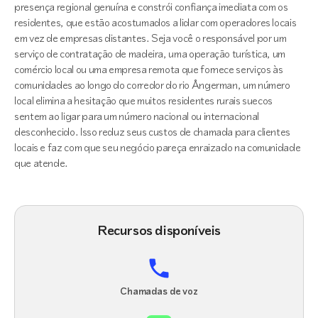
presença regional genuína e constrói confiança imediata com os
residentes, que estão acostumados a lidar com operadores locais
em vez de empresas distantes. Seja você o responsável por um
serviço de contratação de madeira, uma operação turística, um
comércio local ou uma empresa remota que fornece serviços às
comunidades ao longo do corredor do rio Ångerman, um número
local elimina a hesitação que muitos residentes rurais suecos
sentem ao ligar para um número nacional ou internacional
desconhecido. Isso reduz seus custos de chamada para clientes
locais e faz com que seu negócio pareça enraizado na comunidade
que atende.
Recursos disponíveis
Chamadas de voz