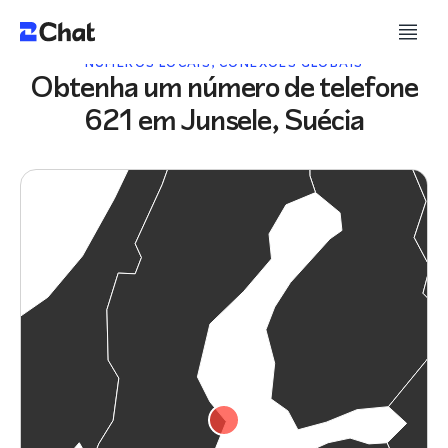
NÚMEROS LOCAIS, CONEXÕES GLOBAIS
Obtenha um número de telefone
621 em Junsele, Suécia