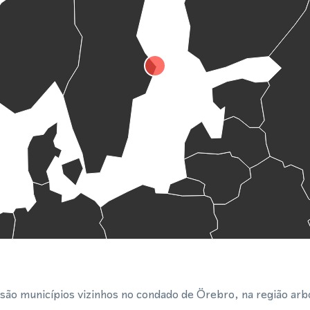
são municípios vizinhos no condado de Örebro, na região arb