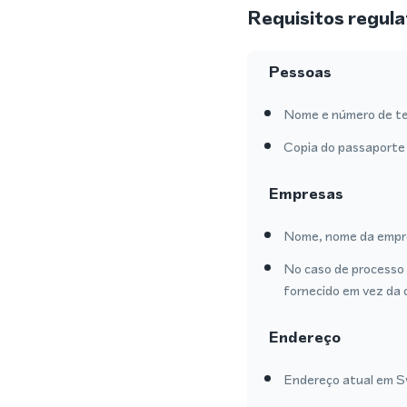
Requisitos regula
Pessoas
Nome e número de te
Copia do passaporte 
Empresas
Nome, nome da empre
No caso de processo 
fornecido em vez da 
Endereço
Endereço atual em Sw