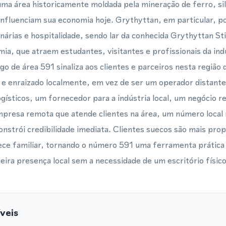
ma área historicamente moldada pela mineração de ferro, silv
influenciam sua economia hoje. Grythyttan, em particular, p
inárias e hospitalidade, sendo lar da conhecida Grythyttan St
a, que atraem estudantes, visitantes e profissionais da ind
go de área 591 sinaliza aos clientes e parceiros nesta região
 e enraizado localmente, em vez de ser um operador distante
ogísticos, um fornecedor para a indústria local, um negócio r
presa remota que atende clientes na área, um número local 
nstrói credibilidade imediata. Clientes suecos são mais prope
e familiar, tornando o número 591 uma ferramenta prática 
ira presença local sem a necessidade de um escritório físico
veis