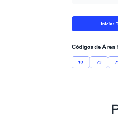
Iniciar 
Códigos de Área 
10
73
7
P