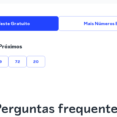
Teste Gratuito
Mais Números 
Próximos
9
72
20
erguntas frequent