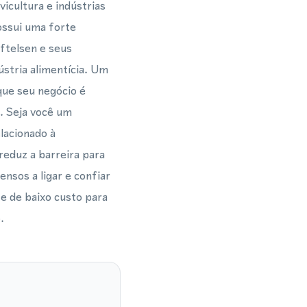
icultura e indústrias
ossui uma forte
iftelsen e seus
ústria alimentícia. Um
 que seu negócio é
. Seja você um
elacionado à
reduz a barreira para
nsos a ligar e confiar
e de baixo custo para
.