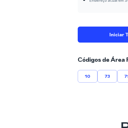
Endereço atual em Sw
Iniciar 
Códigos de Área 
10
73
7
P