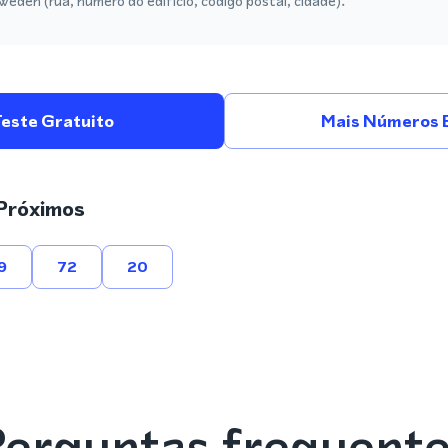
eden (rua, número do edifício, código postal, cidade).
Teste Gratuito
Mais Números 
Próximos
9
72
20
erguntas frequent