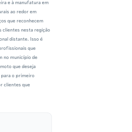
eira e à manufatura em
urais ao redor em
iços que reconhecem
 clientes nesta regição
nal distante. Isso é
profissionais que
m no município de
emoto que deseja
 para o primeiro
r clientes que