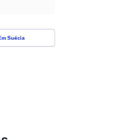
Em Suécia
es