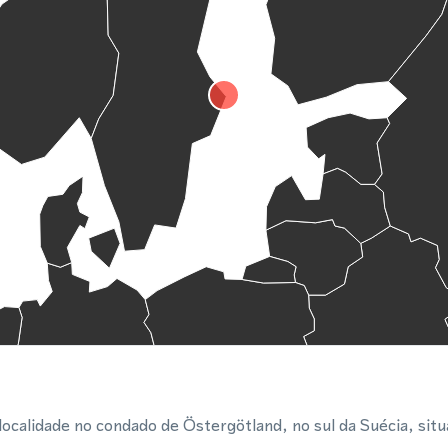
calidade no condado de Östergötland, no sul da Suécia, situa