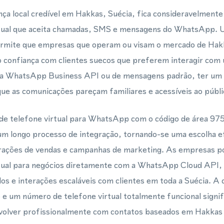
ça local credível em Hakkas, Suécia, fica consideravelmente
rtual que aceita chamadas, SMS e mensagens do WhatsApp. 
permite que empresas que operam ou visam o mercado de Hak
o confiança com clientes suecos que preferem interagir com 
 da WhatsApp Business API ou de mensagens padrão, ter um
que as comunicações pareçam familiares e acessíveis ao públic
e telefone virtual para WhatsApp com o código de área 97
m longo processo de integração, tornando-se uma escolha ef
erações de vendas e campanhas de marketing. As empresas p
tual para negócios diretamente com a WhatsApp Cloud API, 
s e interações escaláveis com clientes em toda a Suécia. A
5 e um número de telefone virtual totalmente funcional signi
olver profissionalmente com contatos baseados em Hakkas d