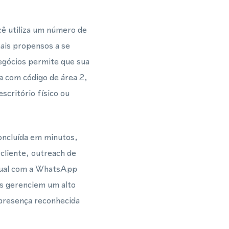
cê utiliza um número de
mais propensos a se
egócios permite que sua
 com código de área 2,
scritório físico ou
oncluída em minutos,
cliente, outreach de
rtual com a WhatsApp
as gerenciem um alto
presença reconhecida