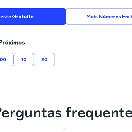
Teste Gratuito
Mais Números Em P
Próximos
00
10
20
erguntas frequent