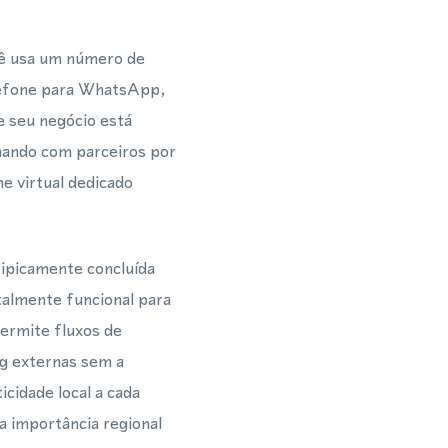
cê usa um número de
elefone para WhatsApp,
e seu negócio está
nando com parceiros por
e virtual dedicado
tipicamente concluída
talmente funcional para
ermite fluxos de
ng externas sem a
cidade local a cada
a importância regional