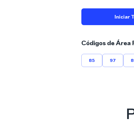
Iniciar 
Códigos de Área 
85
97
8
P