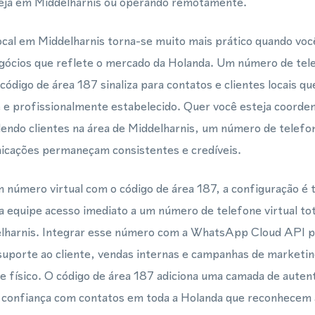
teja em Middelharnis ou operando remotamente.
cal em Middelharnis torna-se muito mais prático quando vo
negócios que reflete o mercado da Holanda. Um número de t
digo de área 187 sinaliza para contatos e clientes locais qu
e e profissionalmente estabelecido. Quer você esteja coorde
endo clientes na área de Middelharnis, um número de telefon
icações permaneçam consistentes e credíveis.
número virtual com o código de área 187, a configuração é 
 equipe acesso imediato a um número de telefone virtual to
lharnis. Integrar esse número com a WhatsApp Cloud API p
suporte ao cliente, vendas internas e campanhas de marketi
 físico. O código de área 187 adiciona uma camada de autenti
a confiança com contatos em toda a Holanda que reconhecem 