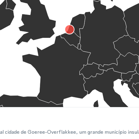
pal cidade de Goeree-Overflakkee, um grande município insula