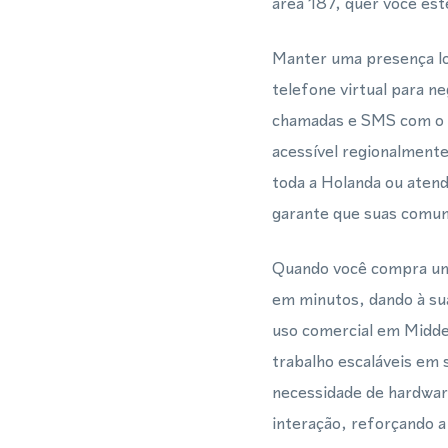
área 187, quer você es
Manter uma presença lo
telefone virtual para 
chamadas e SMS com o có
acessível regionalment
toda a Holanda ou atend
garante que suas comun
Quando você compra um 
em minutos, dando à sua
uso comercial em Midde
trabalho escaláveis em 
necessidade de hardware
interação, reforçando 