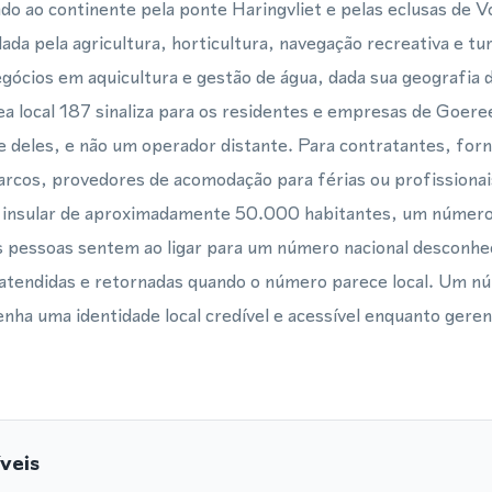
do ao continente pela ponte Haringvliet e pelas eclusas de 
ada pela agricultura, horticultura, navegação recreativa e tu
gócios em aquicultura e gestão de água, dada sua geografia d
ea local 187 sinaliza para os residentes e empresas de Goer
 deles, e não um operador distante. Para contratantes, forn
barcos, provedores de acomodação para férias ou profissiona
 insular de aproximadamente 50.000 habitantes, um número 
as pessoas sentem ao ligar para um número nacional desconh
atendidas e retornadas quando o número parece local. Um nú
ha uma identidade local credível e acessível enquanto gere
veis